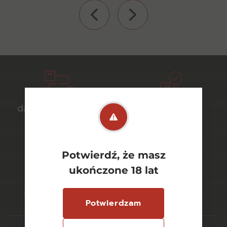
darmowa dostawa
bezpieczny
od 700 zł
transport
Potwierdź, że masz
ukończone 18 lat
bezpieczne
szeroki wybór
płatności online
asortymentu
Potwierdzam