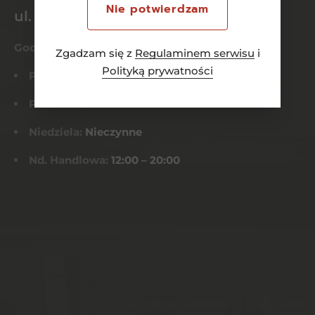
Nie potwierdzam
ul. Dworcowa 26/6
Godziny otwarcia
Zgadzam się z
Regulaminem serwisu
i
Polityką prywatności
Pn-Czw:
8:00 – 21:00
Pt-Sob:
8:00 – 22:00
Niedziela:
Nieczynne
Nd. Handlowa:
12:00 – 20:00