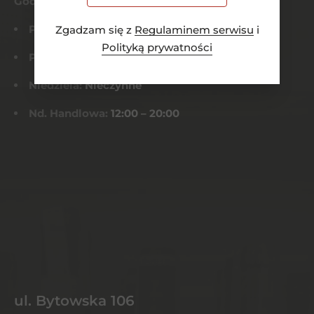
Godziny otwarcia
Pn-Czw:
8:00 – 21:00
Zgadzam się z
Regulaminem serwisu
i
Polityką prywatności
Pt-Sob:
8:00 – 22:00
Niedziela:
Nieczynne
Nd. Handlowa:
12:00 – 20:00
ul. Bytowska 106