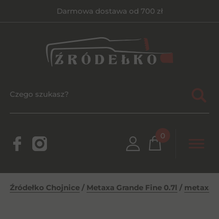
Darmowa dostawa od 700 zł
0
Źródełko Chojnice
/
Metaxa Grande Fine 0.7l
/
metaxagr