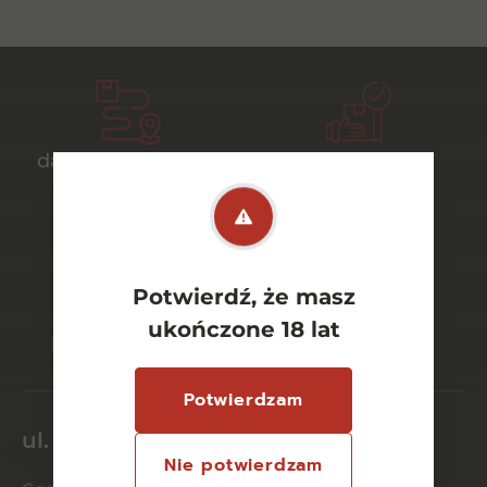
darmowa dostawa
bezpieczny
od 700 zł
transport
Potwierdź, że masz
bezpieczne
szeroki wybór
ukończone 18 lat
płatności online
asortymentu
Potwierdzam
ul. Dworcowa 26/6
Nie potwierdzam