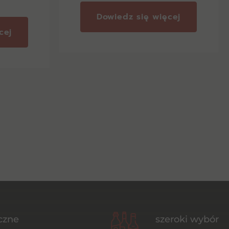
Dowiedz się więcej
cej
czne
szeroki wybór