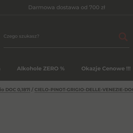
Darmowa dostawa od 700 zł
a
Alkohole ZERO %
Okazje Cenowe !!!
zio DOC 0,187l
/
CIELO-PINOT-GRIGIO-DELLE-VENEZIE-D