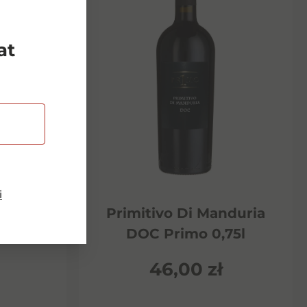
at
i
Riserva
Primitivo Di Manduria
ento
DOC Primo 0,75l
46,00
zł