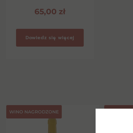
65,00
zł
Dowiedz się więcej
⁠WINO NAGRODZONE
NASZA PR