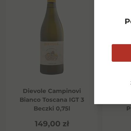
P
Dievole Campinovi
Di
Bianco Toscana IGT 3
Ha
Beczki 0,75l
P
149,00
zł