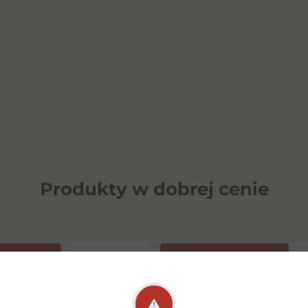
Produkty w dobrej cenie
OPOZYCJA
⁠WINO NAGRODZONE