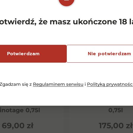
otwierdź, że masz ukończone 18 l
Potwierdzam
Nie potwierdzam
Zgadzam się z
Regulaminem serwisu
i
Polityką prywatnośc
emersfontein
Chianti Classico 
rlequin Shiraz
Dievole Novec
inotage 0,75l
0,75l
69,00
zł
175,00
zł