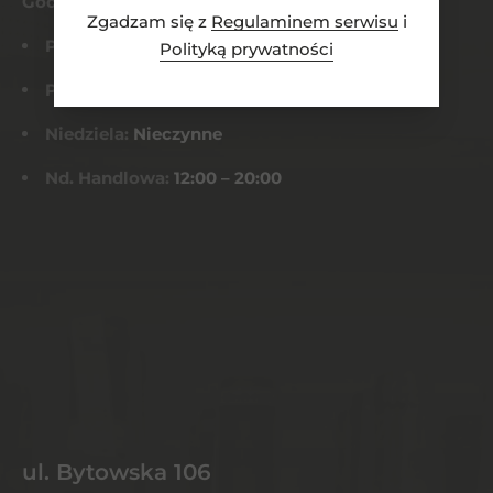
Godziny otwarcia
Zgadzam się z
Regulaminem serwisu
i
Pn-Czw:
8:00 – 21:00
Polityką prywatności
Pt-Sob:
8:00 – 22:00
Niedziela:
Nieczynne
Nd. Handlowa:
12:00 – 20:00
ul. Bytowska 106