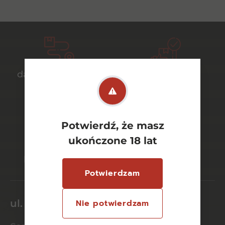
darmowa dostawa
bezpieczny
od 700 zł
transport
Potwierdź, że masz
ukończone 18 lat
bezpieczne
szeroki wybór
płatności online
asortymentu
Potwierdzam
ul. Dworcowa 26/6
Nie potwierdzam