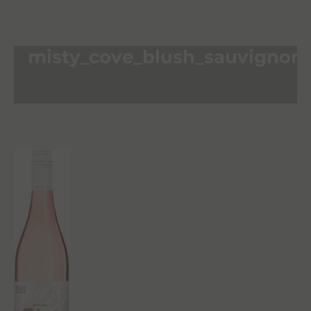
misty_cove_blush_sauvignon_