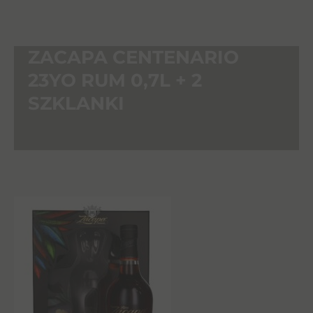
ZACAPA CENTENARIO
23YO RUM 0,7L + 2
SZKLANKI