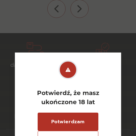
darmowa dostawa
bezpieczny
od 700 zł
transport
Potwierdź, że masz
ukończone 18 lat
bezpieczne
szeroki wybór
płatności online
asortymentu
Potwierdzam