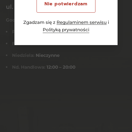
Nie potwierdzam
ul. Dworcowa 26/6
Godziny otwarcia
Zgadzam się z
Regulaminem serwisu
i
Polityką prywatności
Pn-Czw:
8:00 – 21:00
Pt-Sob:
8:00 – 22:00
Niedziela:
Nieczynne
Nd. Handlowa:
12:00 – 20:00