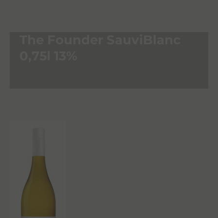
The Founder SauviBlanc
0,75l 13%