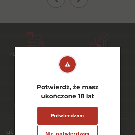
darmowa dostawa
bezpieczny
od 700 zł
transport
Potwierdź, że masz
bezpieczne
szeroki wybór
ukończone 18 lat
płatności online
asortymentu
Potwierdzam
ul. Dworcowa 26/6
Nie potwierdzam