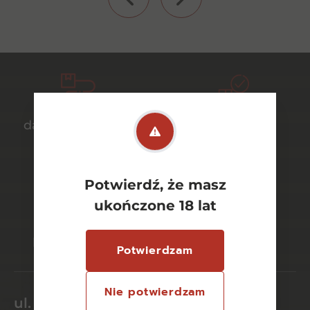
darmowa dostawa
bezpieczny
od 700 zł
transport
Potwierdź, że masz
ukończone 18 lat
bezpieczne
szeroki wybór
płatności online
asortymentu
Potwierdzam
Nie potwierdzam
ul. Dworcowa 26/6