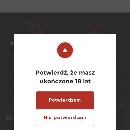
darmowa dostawa
bezpieczny
od 700 zł
transport
Potwierdź, że masz
ukończone 18 lat
bezpieczne
szeroki wybór
płatności online
asortymentu
Potwierdzam
ul. Dworcowa 26/6
Nie potwierdzam