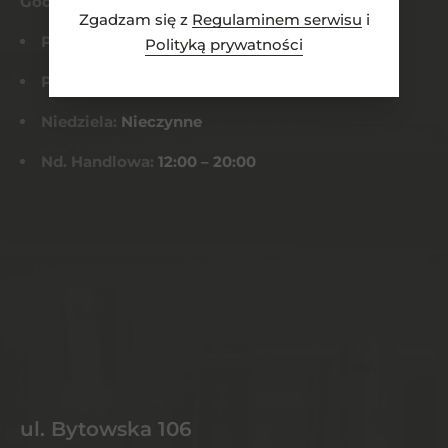
Godziny otwarcia
Zgadzam się z
Regulaminem serwisu
i
Pn-Czw:
8:00 – 21:00
Polityką prywatności
Pt-Sob:
8:00 – 22:00
Niedziela:
Nieczynne
Nd. Handlowa:
12:00 – 20:00
ul. Bytowska 106