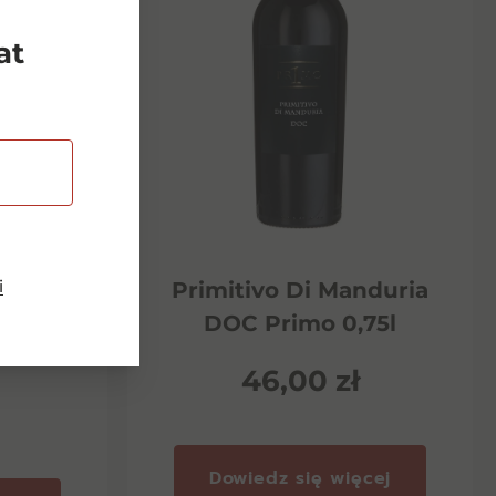
at
i
Riserva
Primitivo Di Manduria
ento
DOC Primo 0,75l
46,00
zł
Dowiedz się więcej