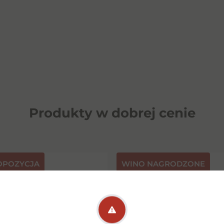
Produkty w dobrej cenie
OPOZYCJA
⁠WINO NAGRODZONE