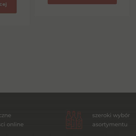
cej
czne
szeroki wybór
ci online
asortymentu