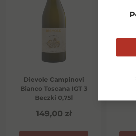
P
Dievole Campinovi
Di
Bianco Toscana IGT 3
Ha
Beczki 0,75l
P
149,00
zł