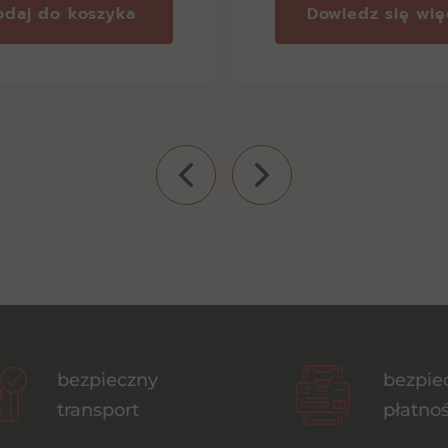
odaj do koszyka
Dowiedz się wię
bezpieczny
bezpie
transport
płatnoś