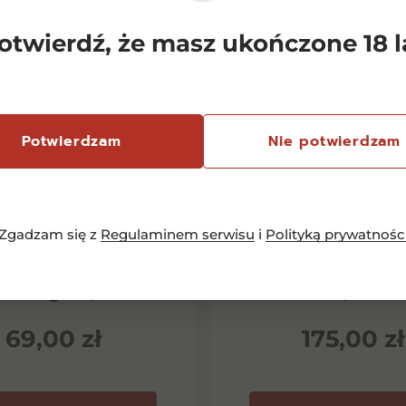
otwierdź, że masz ukończone 18 l
Potwierdzam
Nie potwierdzam
Zgadzam się z
Regulaminem serwisu
i
Polityką prywatnośc
emersfontein
Chianti Classico 
rlequin Shiraz
Dievole Novec
inotage 0,75l
0,75l
69,00
zł
175,00
zł