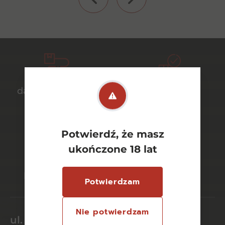
darmowa dostawa
bezpieczny
od 700 zł
transport
Potwierdź, że masz
ukończone 18 lat
bezpieczne
szeroki wybór
płatności online
asortymentu
Potwierdzam
Nie potwierdzam
ul. Dworcowa 26/6