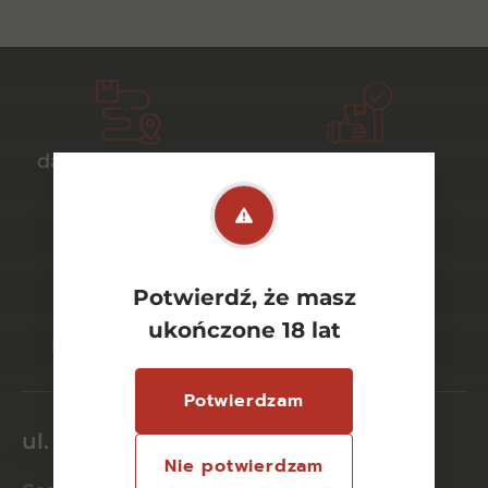
darmowa dostawa
bezpieczny
od 700 zł
transport
Potwierdź, że masz
bezpieczne
szeroki wybór
ukończone 18 lat
płatności online
asortymentu
Potwierdzam
ul. Dworcowa 26/6
Nie potwierdzam