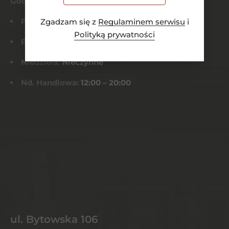
Godziny otwarcia
Pn-Czw:
8:00 – 21:00
Zgadzam się z
Regulaminem serwisu
i
Polityką prywatności
Pt-Sob:
8:00 – 22:00
Niedziela:
Nieczynne
Nd. Handlowa:
12:00 – 20:00
ul. Bytowska 106