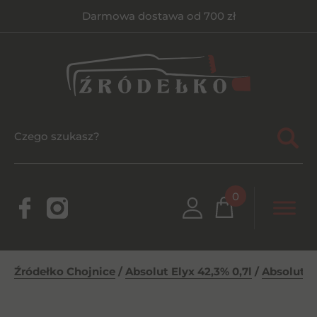
Darmowa dostawa od 700 zł
0
Źródełko Chojnice
/
Absolut Elyx 42,3% 0,7l
/
Absolut El