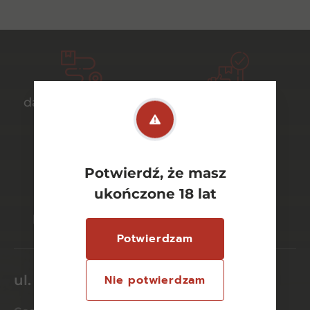
darmowa dostawa
bezpieczny
od 700 zł
transport
Potwierdź, że masz
ukończone 18 lat
bezpieczne
szeroki wybór
płatności online
asortymentu
Potwierdzam
ul. Dworcowa 26/6
Nie potwierdzam