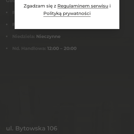
Godziny otwarcia
Zgadzam się z
Regulaminem serwisu
i
Pn-Czw:
8:00 – 21:00
Polityką prywatności
Pt-Sob:
8:00 – 22:00
Niedziela:
Nieczynne
Nd. Handlowa:
12:00 – 20:00
ul. Bytowska 106