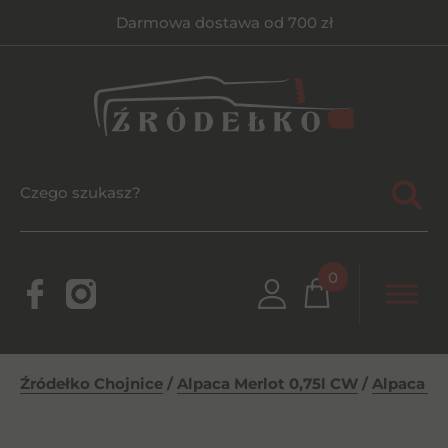
Darmowa dostawa od 700 zł
0
Źródełko Chojnice
/
Alpaca Merlot 0,75l CW
/
Alpaca Me