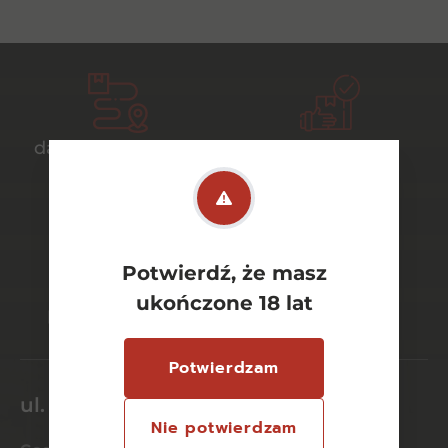
darmowa dostawa
bezpieczny
od 700 zł
transport
Potwierdź, że masz
bezpieczne
szeroki wybór
ukończone 18 lat
płatności online
asortymentu
Potwierdzam
ul. Dworcowa 26/6
Nie potwierdzam