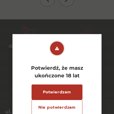
darmowa dostawa
bezpieczny
od 700 zł
transport
Potwierdź, że masz
ukończone 18 lat
bezpieczne
szeroki wybór
płatności online
asortymentu
Potwierdzam
Nie potwierdzam
ul. Dworcowa 26/6