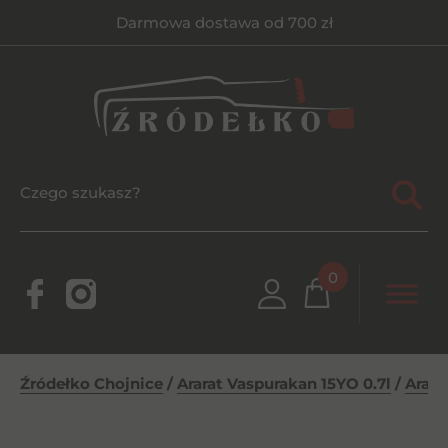
Darmowa dostawa od 700 zł
0
Źródełko Chojnice
/
Ararat Vaspurakan 15YO 0.7l
/
Arara