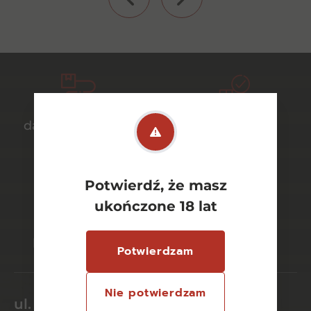
darmowa dostawa
bezpieczny
od 700 zł
transport
Potwierdź, że masz
ukończone 18 lat
bezpieczne
szeroki wybór
płatności online
asortymentu
Potwierdzam
Nie potwierdzam
ul. Dworcowa 26/6