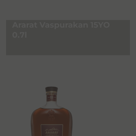
Ararat Vaspurakan 15YO
0.7l