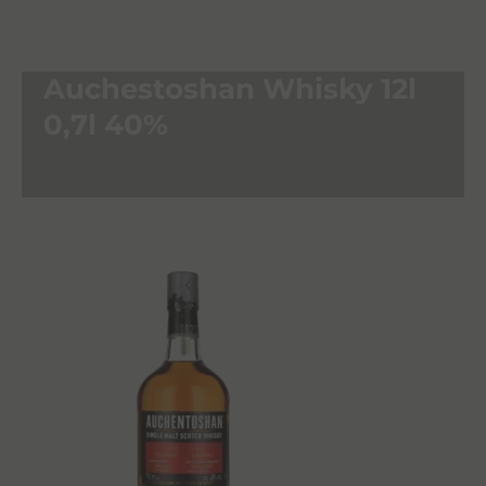
Auchestoshan Whisky 12l
0,7l 40%