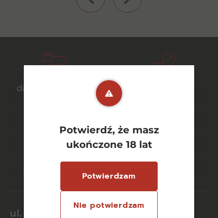
darmowa dostawa
bezpieczny
od 700 zł
transport
Potwierdź, że masz
ukończone 18 lat
bezpieczne
szeroki wybór
płatności online
asortymentu
Potwierdzam
Nie potwierdzam
ul. Dworcowa 26/6