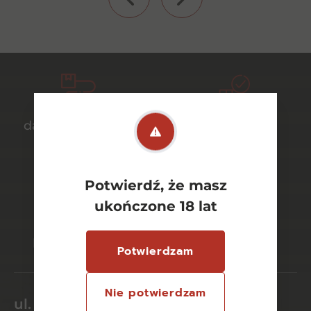
darmowa dostawa
bezpieczny
od 700 zł
transport
Potwierdź, że masz
ukończone 18 lat
bezpieczne
szeroki wybór
płatności online
asortymentu
Potwierdzam
Nie potwierdzam
ul. Dworcowa 26/6