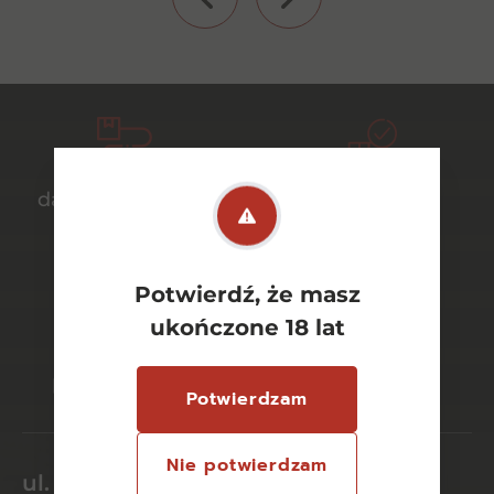
darmowa dostawa
bezpieczny
od 700 zł
transport
Potwierdź, że masz
ukończone 18 lat
bezpieczne
szeroki wybór
płatności online
asortymentu
Potwierdzam
Nie potwierdzam
ul. Dworcowa 26/6