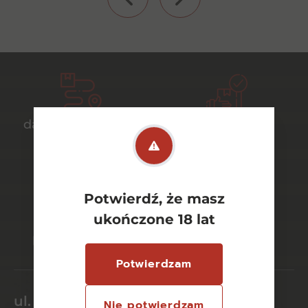
darmowa dostawa
bezpieczny
od 700 zł
transport
Potwierdź, że masz
bezpieczne
szeroki wybór
ukończone 18 lat
płatności online
asortymentu
Potwierdzam
ul. Dworcowa 26/6
Nie potwierdzam