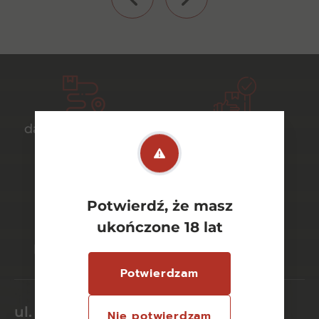
darmowa dostawa
bezpieczny
od 700 zł
transport
Potwierdź, że masz
bezpieczne
szeroki wybór
ukończone 18 lat
płatności online
asortymentu
Potwierdzam
ul. Dworcowa 26/6
Nie potwierdzam