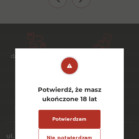
darmowa dostawa
bezpieczny
od 700 zł
transport
Potwierdź, że masz
bezpieczne
szeroki wybór
ukończone 18 lat
płatności online
asortymentu
Potwierdzam
ul. Dworcowa 26/6
Nie potwierdzam