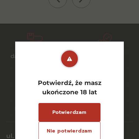
darmowa dostawa
bezpieczny
od 700 zł
transport
Potwierdź, że masz
ukończone 18 lat
bezpieczne
szeroki wybór
płatności online
asortymentu
Potwierdzam
Nie potwierdzam
ul. Dworcowa 26/6