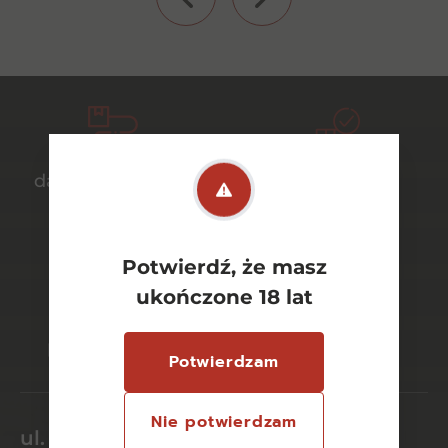
darmowa dostawa
bezpieczny
od 700 zł
transport
Potwierdź, że masz
ukończone 18 lat
bezpieczne
szeroki wybór
płatności online
asortymentu
Potwierdzam
Nie potwierdzam
ul. Dworcowa 26/6