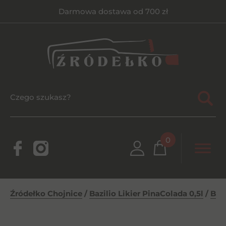
Darmowa dostawa od 700 zł
0
Źródełko Chojnice
/
Bazilio Likier PinaColada 0,5l
/
Bazi