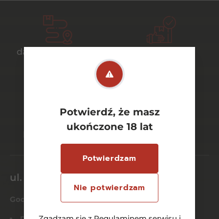
darmowa dostawa
bezpieczny
od 700 zł
transport
Potwierdź, że masz
bezpieczne
szeroki wybór
ukończone 18 lat
płatności online
asortymentu
Potwierdzam
ul. Dworcowa 26/6
Nie potwierdzam
Godziny otwarcia
Zgadzam się z
Regulaminem serwisu
i
Pn-Czw:
8:00 – 21:00