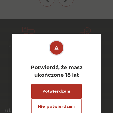
darmowa dostawa
bezpieczny
od 700 zł
transport
Potwierdź, że masz
ukończone 18 lat
bezpieczne
szeroki wybór
płatności online
asortymentu
Potwierdzam
Nie potwierdzam
ul. Dworcowa 26/6