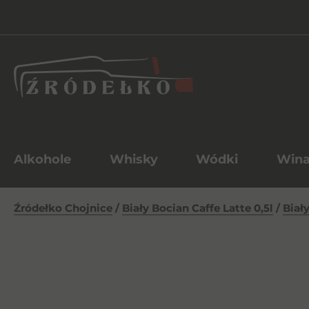
Alkohole
Whisky
Wódki
Win
Źródełko Chojnice
/
Biały Bocian Caffe Latte 0,5l
/
Biały