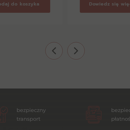
odaj do koszyka
Dowiedz się wię
bezpieczny
bezpie
transport
płatnoś