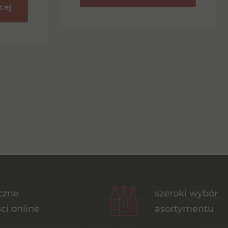
cej
czne
szeroki wybór
ci online
asortymentu