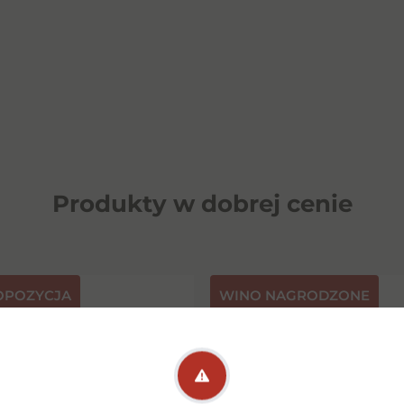
Produkty w dobrej cenie
OPOZYCJA
⁠WINO NAGRODZONE