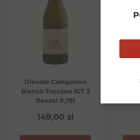
P
Dievole Campinovi
Di
Bianco Toscana IGT 3
Ha
Beczki 0,75l
P
149,00
zł