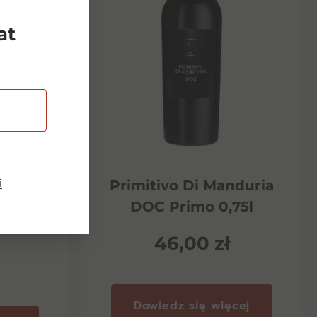
at
i
Riserva
Primitivo Di Manduria
ento
DOC Primo 0,75l
46,00
zł
Dowiedz się więcej