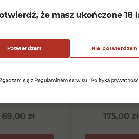
otwierdź, że masz ukończone 18 l
Potwierdzam
Nie potwierdzam
Zgadzam się z
Regulaminem serwisu
i
Polityką prywatnośc
emersfontein
Chianti Classico 
rlequin Shiraz
Dievole Novec
inotage 0,75l
0,75l
69,00
zł
175,00
zł