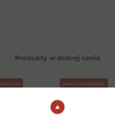
Produkty w dobrej cenie
OPOZYCJA
⁠WINO NAGRODZONE