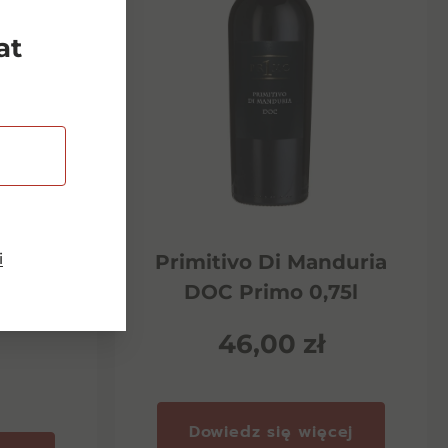
at
i
Riserva
Primitivo Di Manduria
ento
DOC Primo 0,75l
46,00
zł
Dowiedz się więcej