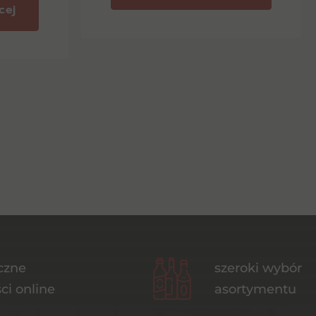
cej
czne
szeroki wybór
ci online
asortymentu