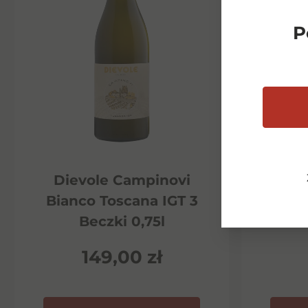
P
Dievole Campinovi
Di
Bianco Toscana IGT 3
Ha
Beczki 0,75l
P
149,00
zł