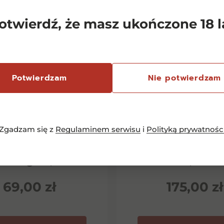
otwierdź, że masz ukończone 18 l
Potwierdzam
Nie potwierdzam
Zgadzam się z
Regulaminem serwisu
i
Polityką prywatnośc
emersfontein
Chianti Classico 
rlequin Shiraz
Dievole Novec
inotage 0,75l
0,75l
69,00
zł
175,00
zł