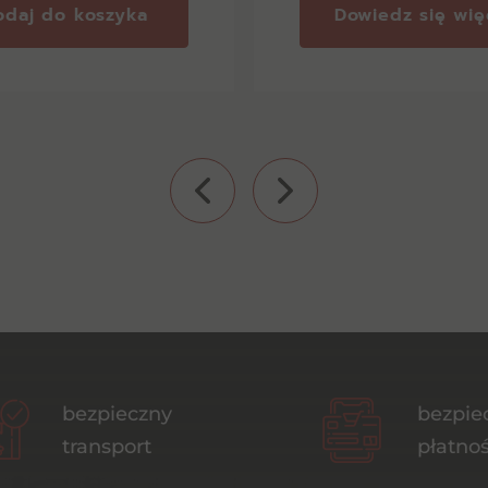
odaj do koszyka
Dowiedz się wię
bezpieczny
bezpie
transport
płatnoś