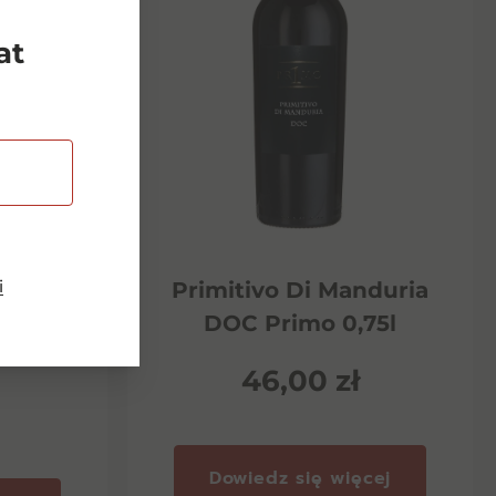
at
i
Riserva
Primitivo Di Manduria
ento
DOC Primo 0,75l
46,00
zł
Dowiedz się więcej