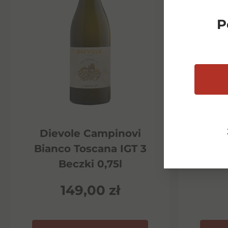
P
Dievole Campinovi
Di
Bianco Toscana IGT 3
Ha
Beczki 0,75l
P
149,00
zł