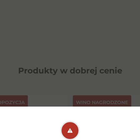
Produkty w dobrej cenie
OPOZYCJA
⁠WINO NAGRODZONE