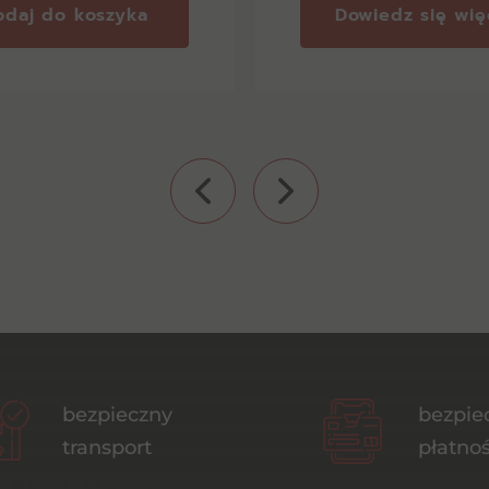
odaj do koszyka
Dowiedz się wię
bezpieczny
bezpie
transport
płatnoś