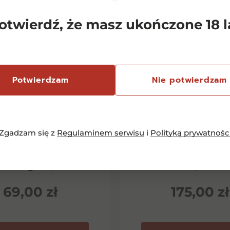
otwierdź, że masz ukończone 18 l
Potwierdzam
Nie potwierdzam
Zgadzam się z
Regulaminem serwisu
i
Polityką prywatnośc
emersfontein
Chianti Classico 
rlequin Shiraz
Dievole Novec
inotage 0,75l
0,75l
69,00
zł
175,00
zł