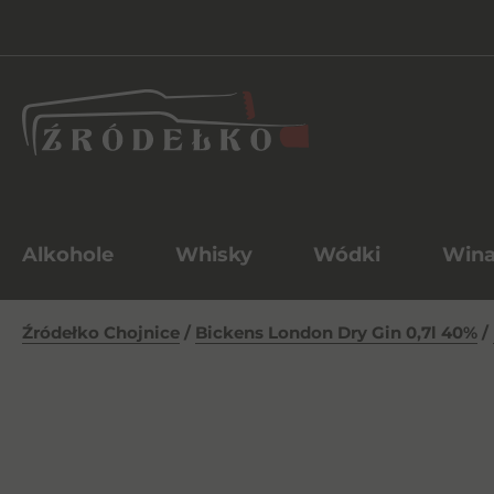
Alkohole
Whisky
Wódki
Win
Źródełko Chojnice
/
Bickens London Dry Gin 0,7l 40%
/