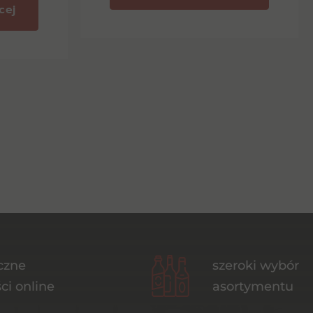
cej
czne
szeroki wybór
ci online
asortymentu