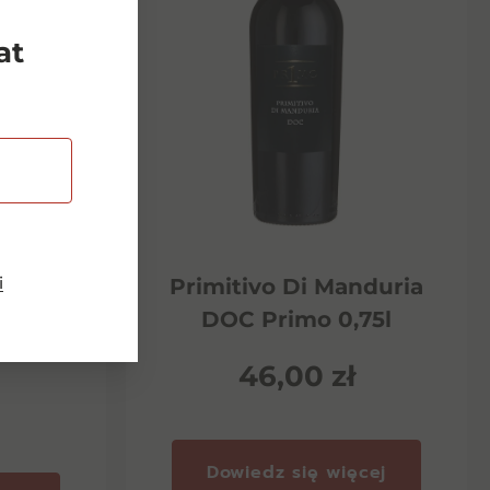
at
i
Riserva
Primitivo Di Manduria
ento
DOC Primo 0,75l
46,00
zł
Dowiedz się więcej