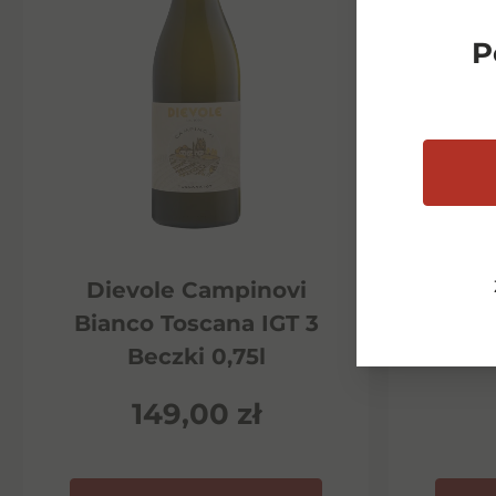
P
Dievole Campinovi
Di
Bianco Toscana IGT 3
Ha
Beczki 0,75l
P
149,00
zł