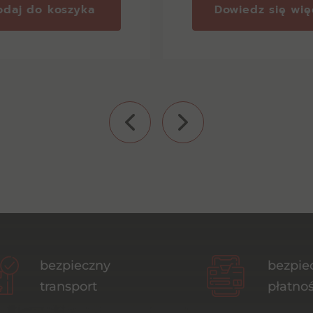
odaj do koszyka
Dowiedz się wię
bezpieczny
bezpie
transport
płatnoś