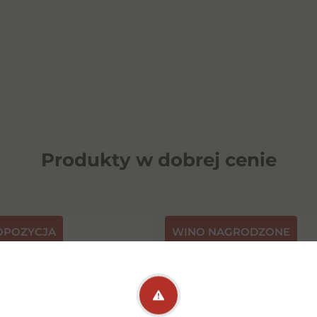
Produkty w dobrej cenie
OPOZYCJA
⁠WINO NAGRODZONE