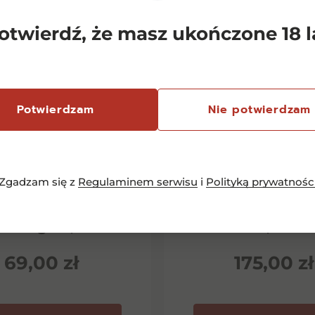
otwierdź, że masz ukończone 18 l
Potwierdzam
Nie potwierdzam
Zgadzam się z
Regulaminem serwisu
i
Polityką prywatnośc
emersfontein
Chianti Classico 
rlequin Shiraz
Dievole Novec
inotage 0,75l
0,75l
69,00
zł
175,00
zł