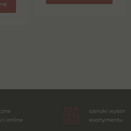
cej
czne
szeroki wybór
ci online
asortymentu