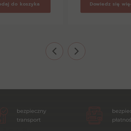
odaj do koszyka
Dowiedz się wię
bezpieczny
bezpie
transport
płatnoś