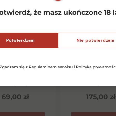
otwierdź, że masz ukończone 18 l
Potwierdzam
Nie potwierdzam
Zgadzam się z
Regulaminem serwisu
i
Polityką prywatnośc
emersfontein
Chianti Classico 
rlequin Shiraz
Dievole Novec
inotage 0,75l
0,75l
69,00
zł
175,00
zł