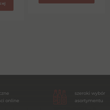
cej
czne
szeroki wybór
ci online
asortymentu