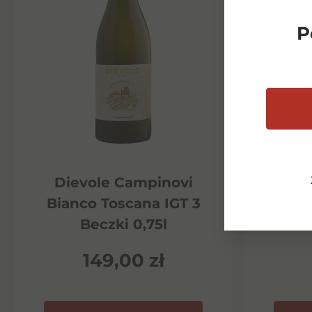
P
Dievole Campinovi
Di
Bianco Toscana IGT 3
Ha
Beczki 0,75l
P
149,00
zł