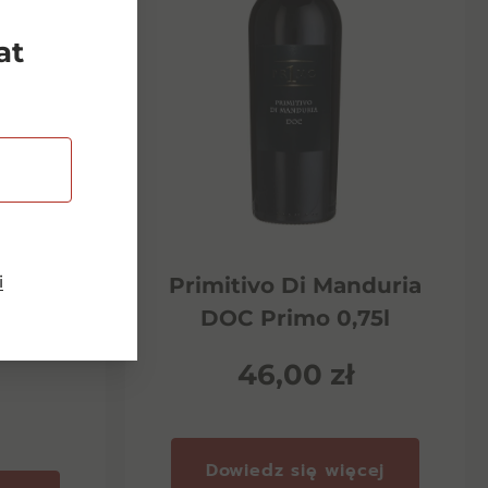
at
i
Riserva
Primitivo Di Manduria
ento
DOC Primo 0,75l
46,00
zł
Dowiedz się więcej