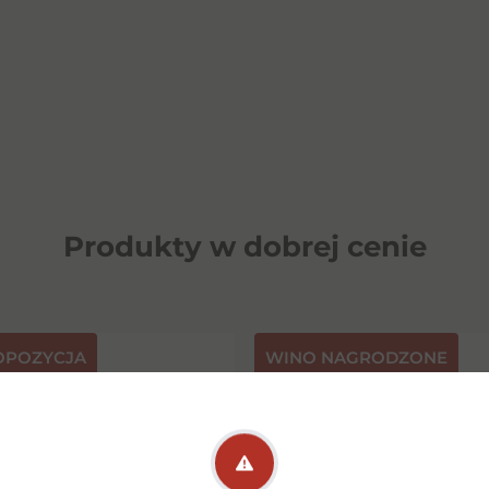
Produkty w dobrej cenie
OPOZYCJA
⁠WINO NAGRODZONE