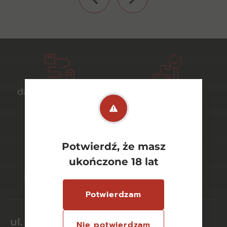
darmowa dostawa
bezpieczny
od 700 zł
transport
Potwierdź, że masz
bezpieczne
szeroki wybór
ukończone 18 lat
płatności online
asortymentu
Potwierdzam
ul. Dworcowa 26/6
Nie potwierdzam