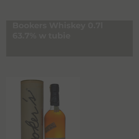
Bookers Whiskey 0.7l
63.7% w tubie