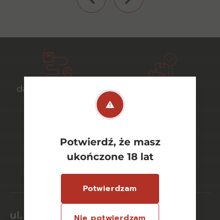
darmowa dostawa
bezpieczny
od 700 zł
transport
Potwierdź, że masz
bezpieczne
szeroki wybór
ukończone 18 lat
płatności online
asortymentu
Potwierdzam
ul. Dworcowa 26/6
Nie potwierdzam