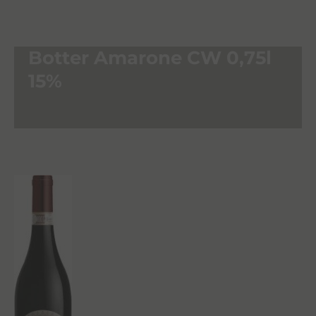
Botter Amarone CW 0,75l
15%