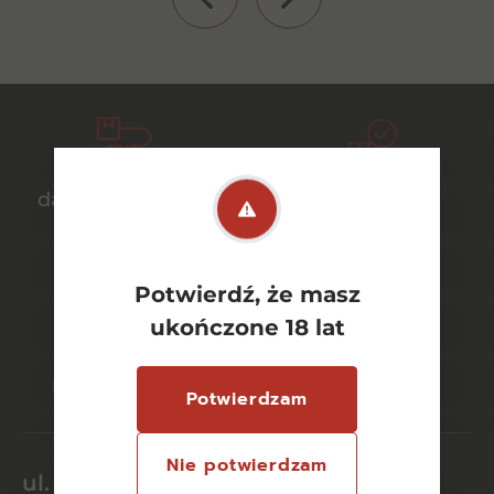
darmowa dostawa
bezpieczny
od 700 zł
transport
Potwierdź, że masz
ukończone 18 lat
bezpieczne
szeroki wybór
płatności online
asortymentu
Potwierdzam
Nie potwierdzam
ul. Dworcowa 26/6