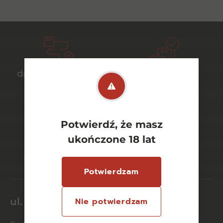
darmowa dostawa
bezpieczny
od 700 zł
transport
Potwierdź, że masz
ukończone 18 lat
bezpieczne
szeroki wybór
płatności online
asortymentu
Potwierdzam
ul. Dworcowa 26/6
Nie potwierdzam