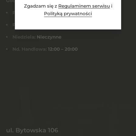
Godziny otwarcia
Zgadzam się z
Regulaminem serwisu
i
Pn-Czw:
8:00 – 21:00
Polityką prywatności
Pt-Sob:
8:00 – 22:00
Niedziela:
Nieczynne
Nd. Handlowa:
12:00 – 20:00
ul. Bytowska 106