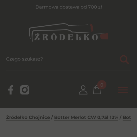
Darmowa dostawa od 700 zł
0
Źródełko Chojnice
/
Botter Merlot CW 0,75l 12%
/
Botte