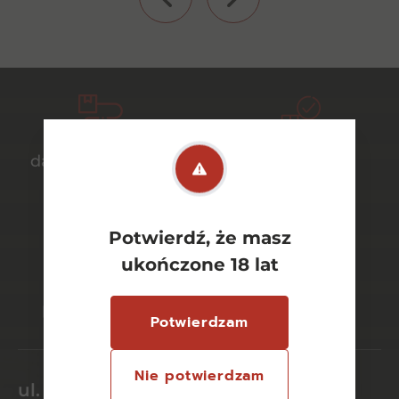
darmowa dostawa
bezpieczny
od 700 zł
transport
Potwierdź, że masz
ukończone 18 lat
bezpieczne
szeroki wybór
płatności online
asortymentu
Potwierdzam
Nie potwierdzam
ul. Dworcowa 26/6