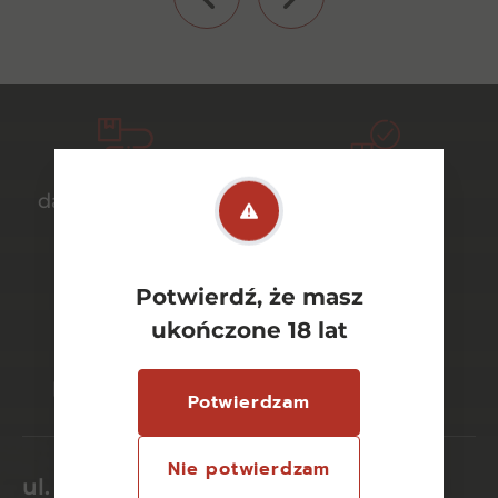
darmowa dostawa
bezpieczny
od 700 zł
transport
Potwierdź, że masz
ukończone 18 lat
bezpieczne
szeroki wybór
płatności online
asortymentu
Potwierdzam
Nie potwierdzam
ul. Dworcowa 26/6