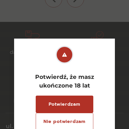
darmowa dostawa
bezpieczny
od 700 zł
transport
Potwierdź, że masz
ukończone 18 lat
bezpieczne
szeroki wybór
płatności online
asortymentu
Potwierdzam
Nie potwierdzam
ul. Dworcowa 26/6