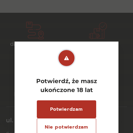
darmowa dostawa
bezpieczny
od 700 zł
transport
Potwierdź, że masz
bezpieczne
szeroki wybór
ukończone 18 lat
płatności online
asortymentu
Potwierdzam
ul. Dworcowa 26/6
Nie potwierdzam