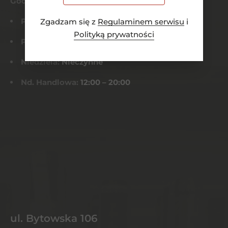
Godziny otwarcia
Pn-Czw:
8:00 – 21:00
Zgadzam się z
Regulaminem serwisu
i
Polityką prywatności
Pt-Sob:
8:00 – 22:00
Niedziela:
Nieczynne
Nd. Handlowa:
12:00 – 20:00
ul. Bytowska 106