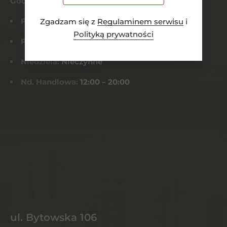
Godziny otwarcia
Pn-Czw:
8:00 – 21:00
Zgadzam się z
Regulaminem serwisu
i
Polityką prywatności
Pt-Sob:
8:00 – 22:00
Niedziela:
Nieczynne
Nd. Handlowa:
12:00 – 20:00
ul. Bytowska 106