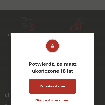
darmowa dostawa
bezpieczny
od 700 zł
transport
Potwierdź, że masz
bezpieczne
szeroki wybór
ukończone 18 lat
płatności online
asortymentu
Potwierdzam
ul. Dworcowa 26/6
Nie potwierdzam