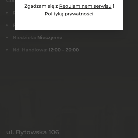
Godziny otwarcia
Zgadzam się z
Regulaminem serwisu
i
Pn-Czw:
8:00 – 21:00
Polityką prywatności
Pt-Sob:
8:00 – 22:00
Niedziela:
Nieczynne
Nd. Handlowa:
12:00 – 20:00
ul. Bytowska 106