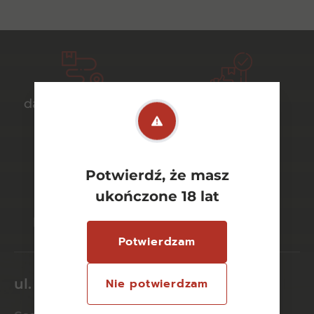
darmowa dostawa
bezpieczny
od 700 zł
transport
Potwierdź, że masz
ukończone 18 lat
bezpieczne
szeroki wybór
płatności online
asortymentu
Potwierdzam
ul. Dworcowa 26/6
Nie potwierdzam