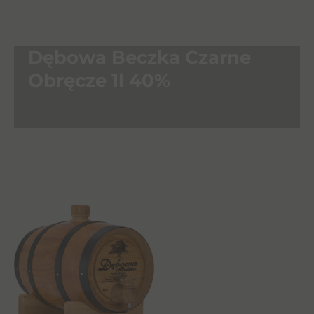
Dębowa Beczka Czarne
Obręcze 1l 40%