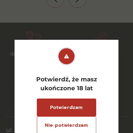
darmowa dostawa
bezpieczny
od 700 zł
transport
Potwierdź, że masz
ukończone 18 lat
bezpieczne
szeroki wybór
płatności online
asortymentu
Potwierdzam
Nie potwierdzam
ul. Dworcowa 26/6