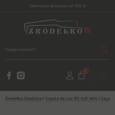
Darmowa dostawa od 700 zł
0
Źródełko Chojnice
/
Czysta de Lux ŻG 0,5l 40%
/
Czysta