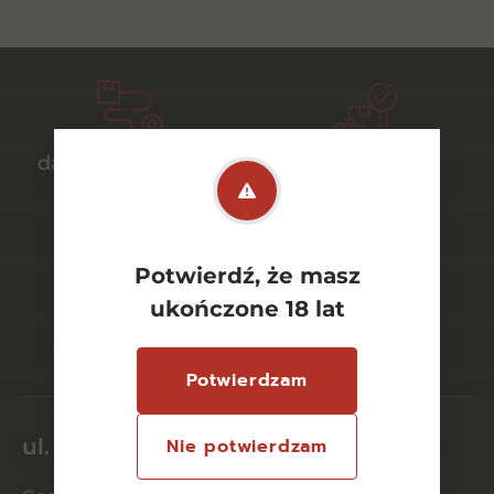
darmowa dostawa
bezpieczny
od 700 zł
transport
Potwierdź, że masz
ukończone 18 lat
bezpieczne
szeroki wybór
płatności online
asortymentu
Potwierdzam
ul. Dworcowa 26/6
Nie potwierdzam