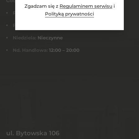
Godziny otwarcia
Zgadzam się z
Regulaminem serwisu
i
Pn-Czw:
8:00 – 21:00
Polityką prywatności
Pt-Sob:
8:00 – 22:00
Niedziela:
Nieczynne
Nd. Handlowa:
12:00 – 20:00
ul. Bytowska 106