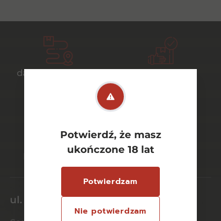
darmowa dostawa
bezpieczny
od 700 zł
transport
Potwierdź, że masz
bezpieczne
szeroki wybór
ukończone 18 lat
płatności online
asortymentu
Potwierdzam
ul. Dworcowa 26/6
Nie potwierdzam