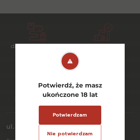
darmowa dostawa
bezpieczny
od 700 zł
transport
Potwierdź, że masz
bezpieczne
szeroki wybór
ukończone 18 lat
płatności online
asortymentu
Potwierdzam
ul. Dworcowa 26/6
Nie potwierdzam