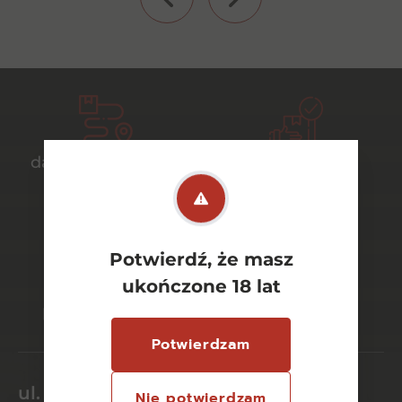
darmowa dostawa
bezpieczny
od 700 zł
transport
Potwierdź, że masz
bezpieczne
szeroki wybór
ukończone 18 lat
płatności online
asortymentu
Potwierdzam
ul. Dworcowa 26/6
Nie potwierdzam