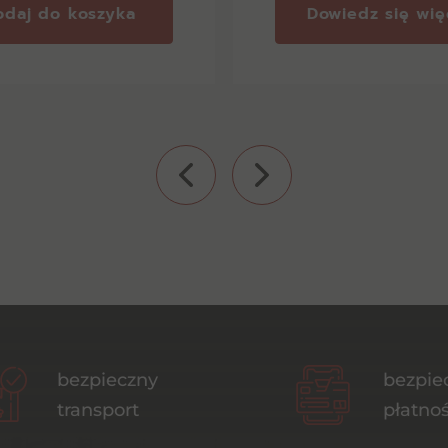
odaj do koszyka
Dowiedz się wię
bezpieczny
bezpie
transport
płatnoś