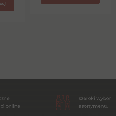
cej
czne
szeroki wybór
ci online
asortymentu