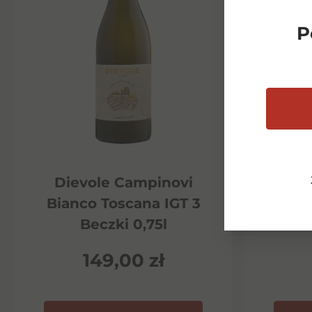
P
Dievole Campinovi
Di
Bianco Toscana IGT 3
Ha
Beczki 0,75l
P
149,00
zł