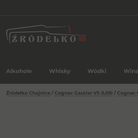
Alkohole
Whisky
Wódki
Win
Źródełko Chojnice
/
Cognac Gautier VS 0,05l
/
Cognac G