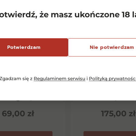
otwierdź, że masz ukończone 18 l
Potwierdzam
Nie potwierdzam
Zgadzam się z
Regulaminem serwisu
i
Polityką prywatnośc
emersfontein
Chianti Classico 
rlequin Shiraz
Dievole Novec
inotage 0,75l
0,75l
69,00
zł
175,00
zł