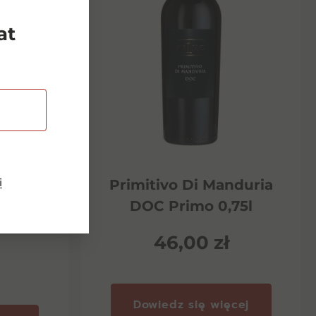
at
i
Riserva
Primitivo Di Manduria
ento
DOC Primo 0,75l
46,00
zł
Dowiedz się więcej