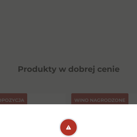
Produkty w dobrej cenie
OPOZYCJA
⁠WINO NAGRODZONE