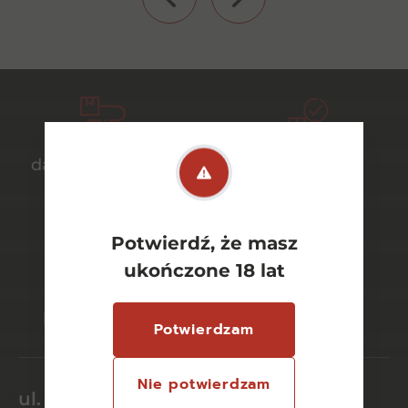
darmowa dostawa
bezpieczny
od 700 zł
transport
Potwierdź, że masz
ukończone 18 lat
bezpieczne
szeroki wybór
płatności online
asortymentu
Potwierdzam
Nie potwierdzam
ul. Dworcowa 26/6