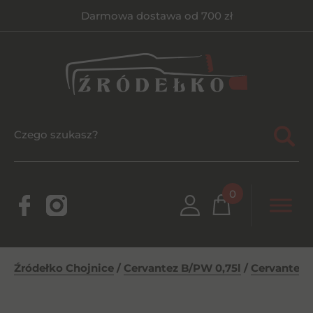
Darmowa dostawa od 700 zł
0
Źródełko Chojnice
/
Cervantez B/PW 0,75l
/
Cervantez 