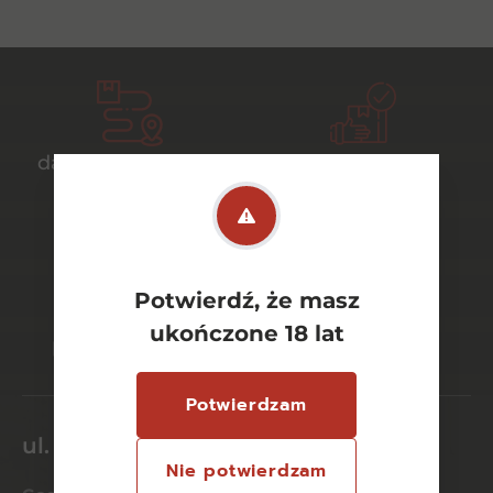
darmowa dostawa
bezpieczny
od 700 zł
transport
Potwierdź, że masz
bezpieczne
szeroki wybór
ukończone 18 lat
płatności online
asortymentu
Potwierdzam
ul. Dworcowa 26/6
Nie potwierdzam