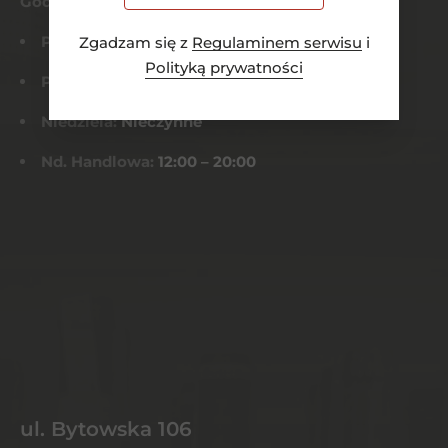
Godziny otwarcia
Pn-Czw:
8:00 – 21:00
Zgadzam się z
Regulaminem serwisu
i
Polityką prywatności
Pt-Sob:
8:00 – 22:00
Niedziela:
Nieczynne
Nd. Handlowa:
12:00 – 20:00
ul. Bytowska 106