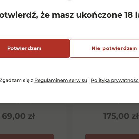
otwierdź, że masz ukończone 18 l
Potwierdzam
Nie potwierdzam
Zgadzam się z
Regulaminem serwisu
i
Polityką prywatnośc
emersfontein
Chianti Classico 
rlequin Shiraz
Dievole Novec
inotage 0,75l
0,75l
69,00
zł
175,00
zł