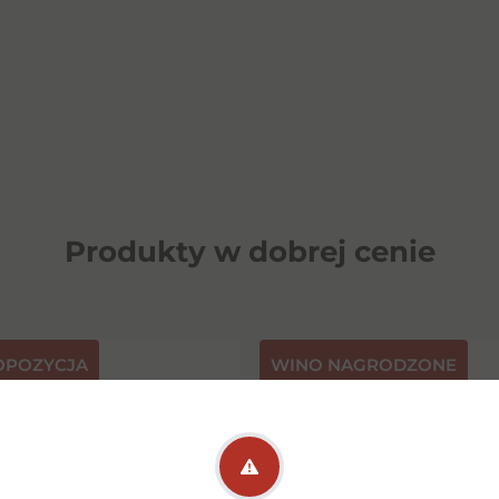
Produkty w dobrej cenie
OPOZYCJA
⁠WINO NAGRODZONE