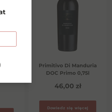
at
i
Riserva
Primitivo Di Manduria
ento
DOC Primo 0,75l
46,00
zł
Dowiedz się więcej