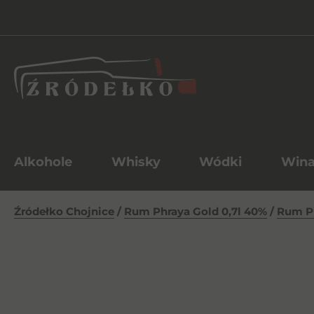
Alkohole
Whisky
Wódki
Win
Źródełko Chojnice
/
Rum Phraya Gold 0,7l 40%
/
Rum Ph