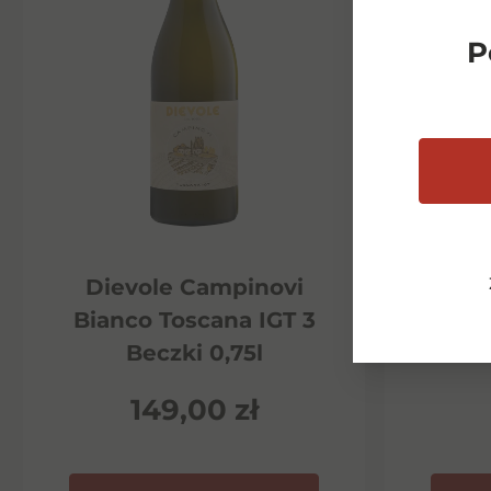
P
Dievole Campinovi
Di
Bianco Toscana IGT 3
Ha
Beczki 0,75l
P
149,00
zł