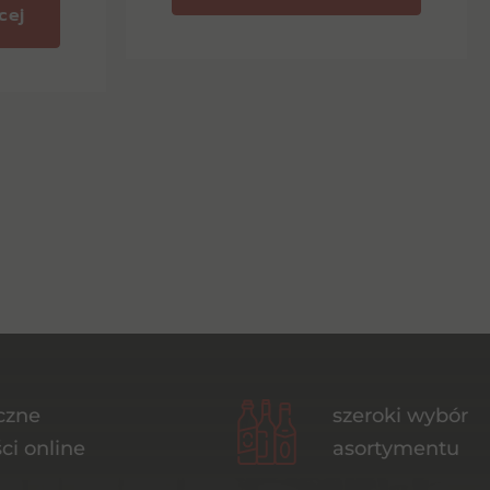
cej
czne
szeroki wybór
ci online
asortymentu