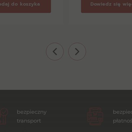
odaj do koszyka
Dowiedz się wię
bezpieczny
bezpie
transport
płatnoś