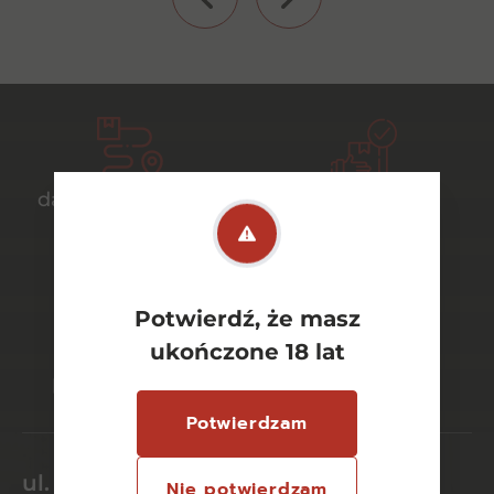
darmowa dostawa
bezpieczny
od 700 zł
transport
Potwierdź, że masz
bezpieczne
szeroki wybór
ukończone 18 lat
płatności online
asortymentu
Potwierdzam
ul. Dworcowa 26/6
Nie potwierdzam